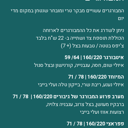
המבורגרים עשויים מבקר טרי ומובחר שנטחן במקום מדי
יום
ניתן לשדרג את כל ההמבורגרים לארוחה
הכוללת תוספת צד ושתייה ב- 22 ש"ח בלבד
צ'יפס בטטה / טבעות בצל (+ 7)
איטבורגר 160/220 | 64/ 59
איולי שום, חסה, עגבנייה, קורנישון ובצל סגול
המיוחד 160/220 | 78 / 71
איולי נענע, ריבת שרי, בייקון טלה ועלי בייבי
מערב פרוע המבורגר של גיבורים 160/220 | 78 / 71
ברבקיו מעושן, בצל צרוב, עגבניה צלויה,
רצועות אווז ועלי בייבי
פפראצי 160/220 | 78 / 71