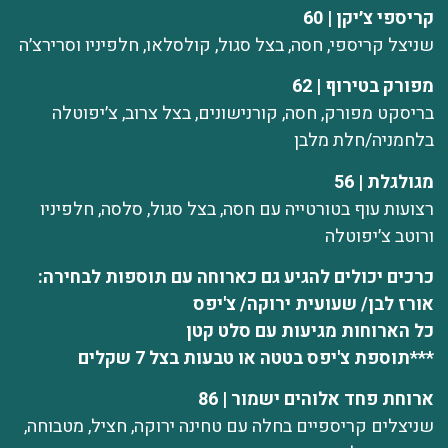
קריספי צ׳יקן | 60
שניצל קריספי, חסה, בצל סגול, קולסלאו, חלפיניו וסרירצ׳ה
מפורק בטירוף | 62
בריסקט מפורק, חסה, קורנישונים, בצל צרוב, צ׳יפוטלה
בלחמניה/חלת מלבן
מגולגלת | 56
רצועות עוף בטורטייה עם חסה, בצל סגול, סלסה, חלפיניו
ורוטב צ׳יפוטלה
כרכים יכולים להגיע גם כארוחה עם תוספות לבחירה:
אורז לבן/ שעועית ירוקה/ צ'יפס
כל הארוחות מגיעות עם סלט קטן
***תוספת צ'יפס בטטה או טבעות בצל 7 שקלים
ארוחת פחד אלוהים ישמור | 86
שניצלים קריספיים בחלה עם טחינה ירוקה, חציל, מטבוחה,