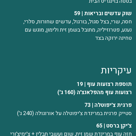
בטטה בוינגריט הבית
שוק עדשים ובריאות | 59
חסה, שרי, בצל סגול, בורגול, עדשים שחורות, סלרי,
נענע, פטרוזיליה, מתובל בשמן זית ולימון, מוגש עם
טחינה ירוקה בצד
עיקריות
תוספת רצועות עוף | 19
רצועות עוף מהפלאנצ׳ה (160 ג׳)
פרגית צ׳יפוטלה | 73
סטייק פרגית במרינדת צ׳יפוטלה על אורוגולה (240 ג׳)
‏צ׳יקן ברסט | 65
חזה עוף במרינדת שמן זית, שום ועשבי תבלין + צ׳ימיצ׳ורי