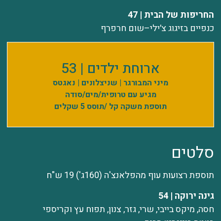
החריפות של הבית | 47
כנפיים בזיגוג צ׳ילי–שום חרפרף
ארוחת ילדים | 53
מיני המבורגר | שניצלונים | נאגטס
מגיע עם טרופית/מים/סודה
תוספת משקה קל /תוסס 5 שקלים
סלטים
תוספת רצועות עוף מהפלאנצ'ה (160ג') 19 ש"ח
גינה ירוקה | 54
חסה, מיקס בייבי, שרי, גזר, צנון, תפוח עץ וקריספי